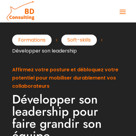
Formations
Soft-skills
4
4
Développer son leadership
Affirmez votre posture et débloquez votre
potentiel pour mobiliser durablement vos
collaborateurs
Développer son
leadership pour
faire grandir son
équipe