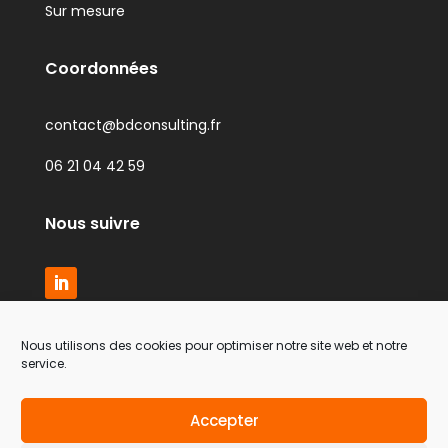
Sur mesure
Coordonnées
contact@bdconsulting.fr
06 21 04 42 59
Nous suivre
Nous utilisons des cookies pour optimiser notre site web et notre
service.
Accepter
By
Neocamino
with ✓