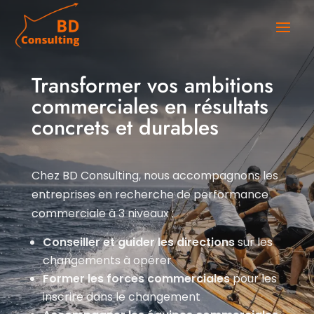
Transformer vos ambitions
commerciales en résultats
concrets et durables
Chez BD Consulting, nous accompagnons les
entreprises en recherche de performance
commerciale à 3 niveaux :
Conseiller et guider les directions
sur les
changements à opérer
Former les forces commerciales
pour les
inscrire dans le changement